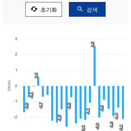
선
cached
search
초기화
검색
택
Chart
3
2.5
2.5
Bar chart with 22 bars.
View as data table, Chart
2
The chart has 1 X axis displaying categories.
The chart has 1 Y axis displaying Values. Data ranges f
1
0.6
0.6
Values
0
-0.1
-0.1
-1
-0.7
-0.7
-0.8
-0.8
-0.8
-0.8
-0.9
-0.9
-1.1
-1.1
-1.4
-1.4
-1.5
-1.5
-2
-1.9
-1.9
-2.0
-2.0
-2.1
-2.1
-2.2
-2.2