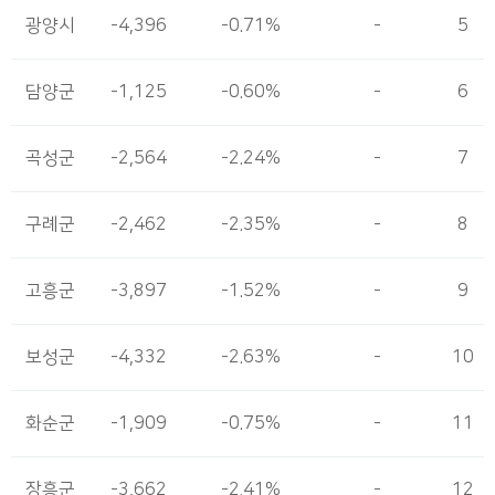
광양시
-4,396
-0.71%
-
5
담양군
-1,125
-0.60%
-
6
곡성군
-2,564
-2.24%
-
7
구례군
-2,462
-2.35%
-
8
고흥군
-3,897
-1.52%
-
9
보성군
-4,332
-2.63%
-
10
화순군
-1,909
-0.75%
-
11
장흥군
-3,662
-2.41%
-
12