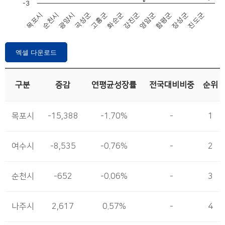
-3
목포시
함평군
화순군
광양시
진도군
영암군
고흥군
순천시
장성군
강진군
곡성군
End of interactive chart.
엑셀 다운로드
구분
증감
연평균성장률
전국대비비중
순위
목포시
-15,388
-1.70%
-
1
여수시
-8,535
-0.76%
-
2
순천시
-652
-0.06%
-
3
나주시
2,617
0.57%
-
4