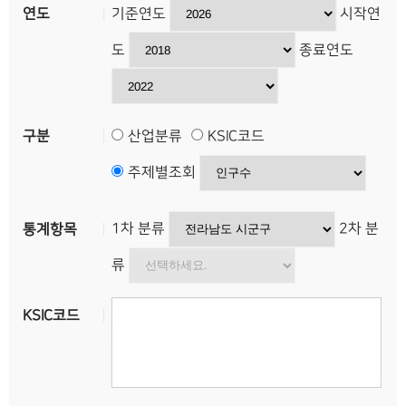
기준연도
시작연
연도
도
종료연도
산
구분
산업분류
KSIC코드
업
주제별조회
분
1차 분류
2차 분
통계항목
류
류
세
KSIC코드
부
항
목